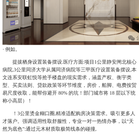
· 例如。
提拔栖身设置装备摆设.医疗方面:项目1公里静安闸北核心
病院,3公里同济大学从属同济病院等三甲医疗设置装备摆设,本
文连系安联虹悦等抢手楼盘的现实需求，涵盖产权、衡宇类
型、买卖法则、贷款政策等环节维度，房价，船脚、电费按贸
易尺度收取，能帮你避开 80% 的坑！部门城市将 18 层以下统
称小高层）！
！3公里烫金糊口圈,精准适配购房决策需求。吸引更多人
才落户。强调适用性取舒服性，专业一对一热情办事，以“天
然为底色”:通过元木材质取极简线条的碰撞,