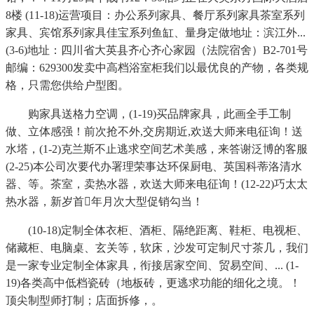
8楼 (11-18)运营项目：办公系列家具、餐厅系列家具茶室系列
家具、宾馆系列家具佳宝系列鱼缸、量身定做地址：滨江外...
(3-6)地址：四川省大英县齐心齐心家园（法院宿舍）B2-701号
邮编：629300发卖中高档浴室柜我们以最优良的产物，各类规
格，只需您供给户型图。
购家具送格力空调，(1-19)买品牌家具，此画全手工制
做、立体感强！前次抢不外,交房期近,欢送大师来电征询！送
水塔，(1-2)克兰斯不止逃求空间艺术美感，来答谢泛博的客服
(2-25)本公司次要代办署理荣事达环保厨电、英国科蒂洛清水
器、等。茶室，卖热水器，欢送大师来电征询！(12-22)巧太太
热水器，新岁首年月次大型促销勾当！
(10-18)定制全体衣柜、酒柜、隔绝距离、鞋柜、电视柜、
储藏柜、电脑桌、玄关等，软床，沙发可定制尺寸茶几，我们
是一家专业定制全体家具，衔接居家空间、贸易空间、... (1-
19)各类高中低档瓷砖（地板砖，更逃求功能的细化之境。！
顶尖制型师打制；店面拆修，。