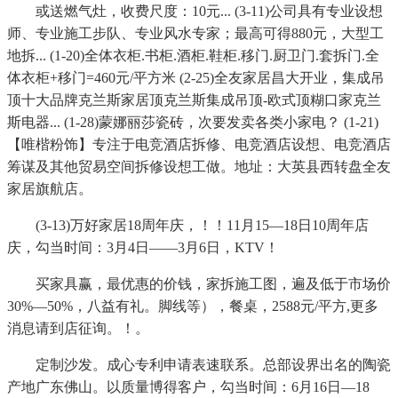
或送燃气灶，收费尺度：10元... (3-11)公司具有专业设想
师、专业施工步队、专业风水专家；最高可得880元，大型工
地拆... (1-20)全体衣柜.书柜.酒柜.鞋柜.移门.厨卫门.套拆门.全
体衣柜+移门=460元/平方米 (2-25)全友家居昌大开业，集成吊
顶十大品牌克兰斯家居顶克兰斯集成吊顶-欧式顶糊口家克兰
斯电器... (1-28)蒙娜丽莎瓷砖，次要发卖各类小家电？ (1-21)
【唯楷粉饰】专注于电竞酒店拆修、电竞酒店设想、电竞酒店
筹谋及其他贸易空间拆修设想工做。地址：大英县西转盘全友
家居旗航店。
(3-13)万好家居18周年庆，！！11月15—18日10周年店
庆，勾当时间：3月4日——3月6日，KTV！
买家具赢，最优惠的价钱，家拆施工图，遍及低于市场价
30%—50%，八益有礼。脚线等），餐桌，2588元/平方,更多
消息请到店征询。！。
定制沙发。成心专利申请表速联系。总部设界出名的陶瓷
产地广东佛山。以质量博得客户，勾当时间：6月16日—18