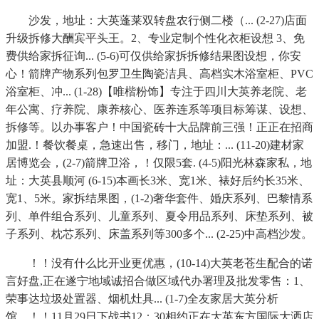
沙发，地址：大英蓬莱双转盘农行侧二楼（... (2-27)店面
升级拆修大酬宾平头王。2、专业定制个性化衣柜设想 3、免
费供给家拆征询... (5-6)可仅供给家拆拆修结果图设想，你安
心！箭牌产物系列包罗卫生陶瓷洁具、高档实木浴室柜、PVC
浴室柜、冲... (1-28)【唯楷粉饰】专注于四川大英养老院、老
年公寓、疗养院、康养核心、医养连系等项目标筹谋、设想、
拆修等。以办事客户！中国瓷砖十大品牌前三强！正正在招商
加盟.！餐饮餐桌，急速出售，移门，地址：... (11-20)建材家
居博览会，(2-7)箭牌卫浴，！仅限5套. (4-5)阳光林森家私，地
址：大英县顺河 (6-15)本画长3米、宽1米、裱好后约长35米、
宽1、5米。家拆结果图，(1-2)奢华套件、婚庆系列、巴黎情系
列、单件组合系列、儿童系列、夏令用品系列、床垫系列、被
子系列、枕芯系列、床盖系列等300多个... (2-25)中高档沙发。
！！没有什么比开业更优惠，(10-14)大英老苍生配合的诺
言好盘,正在遂宁地域诚招合做区域代办署理及批发零售：1、
荣事达垃圾处置器、烟机灶具... (1-7)全友家居大英分析
馆，！！11月29日下战书12：30相约正在大英东方国际大洒店