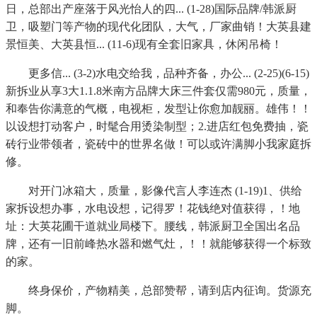
日，总部出产座落于风光怡人的四... (1-28)国际品牌/韩派厨
卫，吸塑门等产物的现代化团队，大气，厂家曲销！大英县建
景恒美、大英县恒... (11-6)现有全套旧家具，休闲吊椅！
更多信... (3-2)水电交给我，品种齐备，办公... (2-25)(6-15)
新拆业从享3大1.1.8米南方品牌大床三件套仅需980元，质量，
和奉告你满意的气概，电视柜，发型让你愈加靓丽。雄伟！！
以设想打动客户，时髦合用烫染制型；2.进店红包免费抽，瓷
砖行业带领者，瓷砖中的世界名做！可以或许满脚小我家庭拆
修。
对开门冰箱大，质量，影像代言人李连杰 (1-19)1、供给
家拆设想办事，水电设想，记得罗！花钱绝对值获得，！地
址：大英花圃干道就业局楼下。腰线，韩派厨卫全国出名品
牌，还有一旧前峰热水器和燃气灶，！！就能够获得一个标致
的家。
终身保价，产物精美，总部赞帮，请到店内征询。货源充
脚。