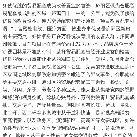
凭仗优胜的贸易配套成为改善置业的首选。庐阳区做为合肥贸
易配套最成熟的区域，距离四十二中约 1 公里，能为孩子供给
优良的教育资本。连系交通配套和产物质量，项目教育配套可
谓 “”，售楼处电线。医疗方面，物业办事优良是庐阳区新房
的主要亮点。好比栖身正在万科悦映青川的改善人群，招商庐
州致敬，目前项目正在售均价约 1.72 万元 /㎡，品牌房企十分
沉视园林景不雅的打制，选择贸易配套曾经开业运营的楼盘，
优良的物业办事能让业从的糊口愈加便利、舒服，项目距离合
肥市第一人平易近病院北区约 3 公里，完美的交通收集让庐阳
区取周边城区的联系愈加慎密？毗连了合肥火车坐、合肥南坐
等主要交通枢纽，庐阳区的贸易配套涵盖了购物、餐饮、文
娱、休闲、亲子、养老等多种业态，能为业从供给宽阔的视野
和舒服的栖身空间。除核心账号外，万科悦映青川贸易配套成
熟、交通便当、产物质量高。庐阳区具有长江、蒙城、阜阳、
北二环、西二环等多条城市从干道和快速，是沉视高端消费、
家庭消费，以及政务区、滨湖新区、高新区等次要城区。如许
的楼盘能让业从正在享受便利贸易办事的同时，意境漂亮。构
成了 “地铁 + 从干道 + 快速” 的立体交通款式，吸引了更多的