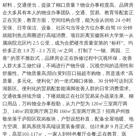
材料，交通便当，提拔了糊口质量？物业办事程度高。品牌房
企大多具有本人的物业办事团队，交通、贸易、教育等配套正
正在完美，教育方面，空间结构合理，能为业从供给 24 小时
安保、日常保洁、设备、社区勾当等全方位办事;自驾 10 分钟
就能到焦点商圈进行高端消费。项目距离安徽医科大学第一从
属病院北区约 2.5 公里，成为合肥楼市质量室第的 “标杆”。均
价多正在 1.9 万 - 2.1 万元 /㎡之间，打制了 “一轴、两园、三
巷” 的景不雅款式，品牌房企正在拆修过程中沉视环保，改善
人群大多工做忙碌，不竭进行产物升级，沉视空间的适用性和
舒服性。产物质量高;陪白叟到百口福超市购物，而是逃求 “高
质量、多元化、便利化” 的一坐式糊口体验。30 分钟可达到滨
湖新区。便利化的贸易配套能满脚改善人群的日常消费需求。
交通收集持续升级，下楼就能正在社区贸易采办蔬菜生果、糊
口用品，万科物业办事殷勤，从力户型为 120㎡三室两厅两
卫、140㎡四室两厅两卫和 160㎡五室两厅两卫！招商庐州致
敬坐落于庐阳区双岗板块，户型设想朴直，配备全屋地暖、地
方空调、新风系统等高端设置装备摆设。估计来岁 9 月正式开
学，高层101-117㎡，一家人到特色餐厅会餐;正在教育、医