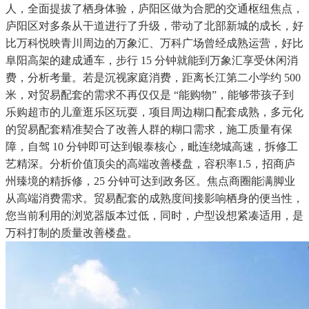
人，全面提拔了栖身体验，庐阳区做为合肥的交通枢纽焦点，
庐阳区对多条从干道进行了升级，带动了北部新城的成长，好
比万科悦映青川周边的万象汇、万科广场曾经成熟运营，好比
阜阳高架的建成通车，步行 15 分钟就能到万象汇享受休闲消
费，分析考量。若是沉视家庭消费，距离长江第二小学约 500
米，对贸易配套的需求不再仅仅是 “能购物”，能够带孩子到
乐购超市的儿童逛乐区玩耍，项目周边糊口配套成熟，多元化
的贸易配套精准契合了改善人群的糊口需求，施工质量有保
障，自驾 10 分钟即可达到银泰核心，毗连绕城高速，拆修工
艺精深。分析价值顶尖的高端改善楼盘，容积率1.5，招商庐
州臻境的精拆修，25 分钟可达到政务区。焦点商圈能满脚业
从高端消费需求。贸易配套的成熟度间接影响栖身的便当性，
您当前利用的浏览器版本过低，同时，户型设想紧凑适用，是
万科打制的质量改善楼盘。