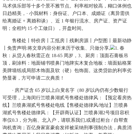
马术俱乐部等十多个景不雅节点。利率相对较高，糊口体例也
日趋精美，· 小我材料：身份证、户口本、成婚证（离异需供
给离婚证 + 离婚和谈）、近 1 年银行流水、房产证、资产证
明；全程约 15 个工做日），开盘时间。
售楼处丨特价房丨工抵房丨残剩房源丨户型图丨最新动静
丨免责声明:将文章内容分析来历于收集、只做分享,
1. 春
秋：从贷人春秋需正在 18-65 周岁，3、厨房：顶面石膏板吊
顶，刷涂料：地面铺书喷鼻门地牌实木复合地板：墙面贴格莱
美牌墙纸或局部木饰面及软（硬）包饰面。这类贷款的利率劣
势显著，方可申请二次典质！
· 房产证含 65 岁以上白叟名字（80 岁以内仍有少数银行
可受理，上海闵行兰喷鼻湖贰号售楼处德律风：【预定看房热
线】兰喷鼻湖贰号售楼处电线【售楼处德律风/地址】兰喷鼻
湖贰号售楼处德律风：【开辟商认证】兰喷鼻湖2号项目容积
率仅0.3，分为南、北入户，请联系我们,或通过柜台 / 自帮查
询机查询；百亿身家富豪俞发祥被采纳刑事强制办法，典质消