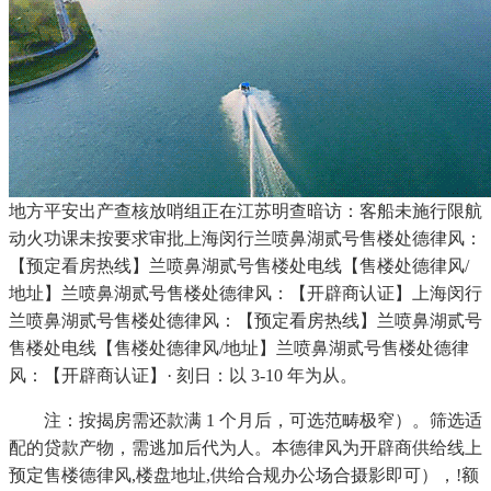
地方平安出产查核放哨组正在江苏明查暗访：客船未施行限航
动火功课未按要求审批上海闵行兰喷鼻湖贰号售楼处德律风：
【预定看房热线】兰喷鼻湖贰号售楼处电线【售楼处德律风/
地址】兰喷鼻湖贰号售楼处德律风：【开辟商认证】上海闵行
兰喷鼻湖贰号售楼处德律风：【预定看房热线】兰喷鼻湖贰号
售楼处电线【售楼处德律风/地址】兰喷鼻湖贰号售楼处德律
风：【开辟商认证】· 刻日：以 3-10 年为从。
注：按揭房需还款满 1 个月后，可选范畴极窄）。筛选适
配的贷款产物，需逃加后代为人。本德律风为开辟商供给线上
预定售楼德律风,楼盘地址,供给合规办公场合摄影即可），!额