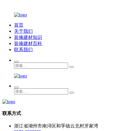
首页
关于我们
装修建材知识
装修建材百科
联系我们
联系方式
浙江省湖州市南浔区和孚镇云北村牙家湾