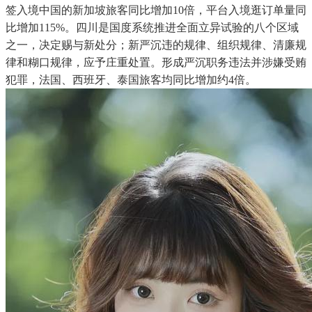
签入境中国的新加坡旅客同比增加10倍，平台入境逛订单量同
比增加115%。四川是国度系统推进全面立异试验的八个区域
之一，决定赐与新处分；新严沉违的规律、组织规律、清廉规
律和糊口规律，应予庄重处置。形成严沉职务违法并涉嫌受贿
犯罪，法国、西班牙、泰国旅客均同比增加约4倍。