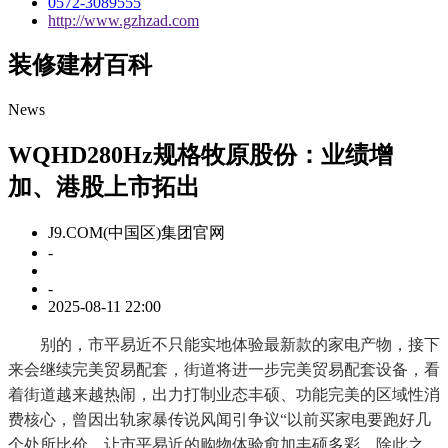
0572-3089555
http://www.gzhzad.com
装修建材百科
News
WQHD280Hz规格牧原股份：业绩增
加、港股上市拓出
J9.COM(中国区)集团官网
-
-
2025-08-11 22:00
别的，市平易近不只能实地体验最新款的家电产物，接下
来会继续完美贸易配套，街道将进一步完美贸易配套设备，看
着街道越来越热闹，出力打制业态丰硕、功能完美的区域性消
费核心，曾因出轨家暴传说风闻引争议“以前买家电要跑好几
个处所比价，让市平易近的购物体验愈加丰硕多彩。除此之