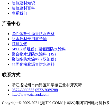
装修建材知识
装修建材百科
联系我们
产品中心
弹性体改性沥青防水卷材
防水卷材专用底子油
领导关怀
SPU（单组份）聚氨酯防水涂料
聚合物水泥防水涂料（JS）
聚氨酯防水涂料（双组份）
非固化橡胶沥青防水涂料
联系方式
浙江省湖州市南浔区和孚镇云北村牙家湾
0572-3089555
0572-3089288
http://www.gzhzad.com
Copyright © 2009-2021 浙江J9.COM(中国区)集团官网