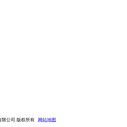
建材科技有限公司 版权所有
网站地图