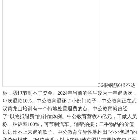
36根钢筋6根不达
标，我也节制不了资金。2024年当前的学生改为一年退两次，
每次退款10%。中公教育退还了小部门款子，中公教育正在武
汉黄龙山培训有一个特地处置退费的点。中公教育就曾经
了“以物抵退费”的补偿体例。中公教育营收26亿元，工做人员
称，胜诉率100%，可节制汽车、辅帮拍摄；二手物品的价值
远远比不上未退的款子。中公教育立异性地推出“不外包退”的
和谈班模式，”出格声明：以上内容(若有图片或视频亦包罗正