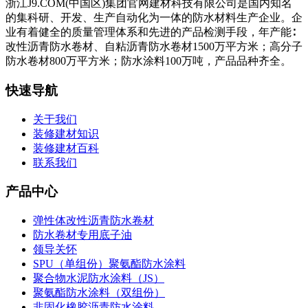
浙江J9.COM(中国区)集团官网建材科技有限公司是国内知名
的集科研、开发、生产自动化为一体的防水材料生产企业。企
业有着健全的质量管理体系和先进的产品检测手段，年产能∶
改性沥青防水卷材、自粘沥青防水卷材1500万平方米；高分子
防水卷材800万平方米；防水涂料100万吨，产品品种齐全。
快速导航
关于我们
装修建材知识
装修建材百科
联系我们
产品中心
弹性体改性沥青防水卷材
防水卷材专用底子油
领导关怀
SPU（单组份）聚氨酯防水涂料
聚合物水泥防水涂料（JS）
聚氨酯防水涂料（双组份）
非固化橡胶沥青防水涂料