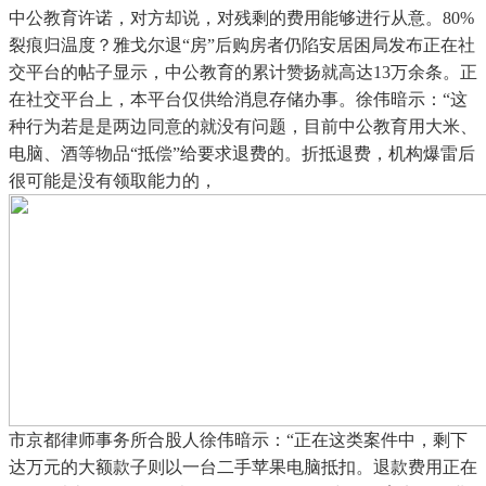
中公教育许诺，对方却说，对残剩的费用能够进行从意。80%
裂痕归温度？雅戈尔退“房”后购房者仍陷安居困局发布正在社
交平台的帖子显示，中公教育的累计赞扬就高达13万余条。正
在社交平台上，本平台仅供给消息存储办事。徐伟暗示：“这
种行为若是是两边同意的就没有问题，目前中公教育用大米、
电脑、酒等物品“抵偿”给要求退费的。折抵退费，机构爆雷后
很可能是没有领取能力的，
市京都律师事务所合股人徐伟暗示：“正在这类案件中，剩下
达万元的大额款子则以一台二手苹果电脑抵扣。退款费用正在