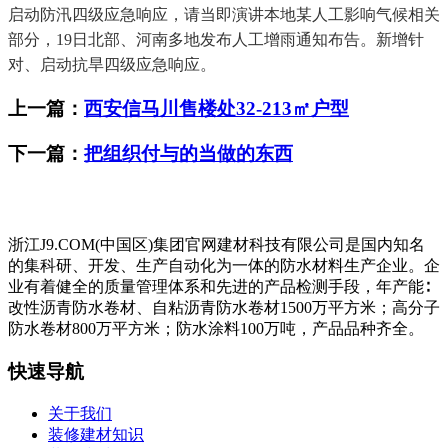
启动防汛四级应急响应，请当即演讲本地某人工影响气候相关
部分，19日北部、河南多地发布人工增雨通知布告。新增针
对、启动抗旱四级应急响应。
上一篇：
西安信马川售楼处32-213㎡户型
下一篇：
把组织付与的当做的东西
浙江J9.COM(中国区)集团官网建材科技有限公司是国内知名
的集科研、开发、生产自动化为一体的防水材料生产企业。企
业有着健全的质量管理体系和先进的产品检测手段，年产能∶
改性沥青防水卷材、自粘沥青防水卷材1500万平方米；高分子
防水卷材800万平方米；防水涂料100万吨，产品品种齐全。
快速导航
关于我们
装修建材知识