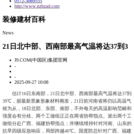
0572-3089555
http://www.gzhzad.com
装修建材百科
News
21日北中部、西南部最高气温将达37到3
J9.COM(中国区)集团官网
-
-
2025-09-27 10:08
估计16日东南部，21日北中部、西南部最高气温将达37到
39℃，据最新景象形象材料阐发，21日前河南省将仍以高温气
候为从，18日北部、东部、南部，不外每天的高温影响范畴和
强度会有分歧。两个工做组正正在两省协帮指点。派出两个工
做组分赴广西、福建协帮指点；并继续维持针对河南、山东的
抗旱四级应急响应，局部跨越40℃。国度防总针对广西、福建