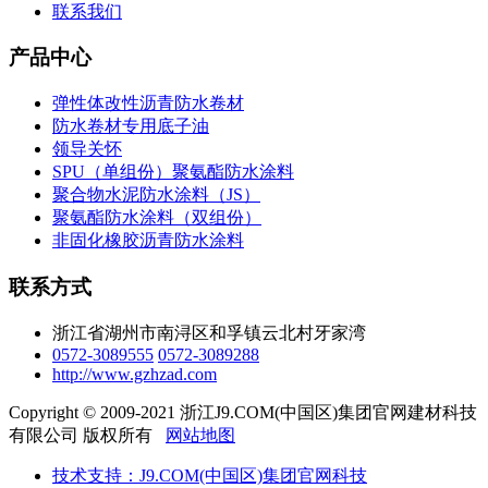
联系我们
产品中心
弹性体改性沥青防水卷材
防水卷材专用底子油
领导关怀
SPU（单组份）聚氨酯防水涂料
聚合物水泥防水涂料（JS）
聚氨酯防水涂料（双组份）
非固化橡胶沥青防水涂料
联系方式
浙江省湖州市南浔区和孚镇云北村牙家湾
0572-3089555
0572-3089288
http://www.gzhzad.com
Copyright © 2009-2021 浙江J9.COM(中国区)集团官网建材科技
有限公司 版权所有
网站地图
技术支持：J9.COM(中国区)集团官网科技