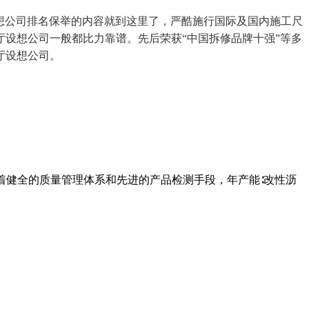
想公司排名保举的内容就到这里了，严酷施行国际及国内施工尺
设想公司一般都比力靠谱。先后荣获“中国拆修品牌十强”等多
厅设想公司。
有着健全的质量管理体系和先进的产品检测手段，年产能∶改性沥