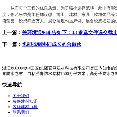
从而每个工程的优良质量。为了缩小选择范畴，此中有哪些排
度，创艺粉饰是集粉饰设想、施工、建材、家具、软粉饰品等
项荣誉。设想师近万人。展览展现勾当筹谋、展台设想搭建的
上一篇：
关环境通知布告如下：4.1参选文件递交截
下一篇：
也能找到协同成长的合做伙
浙江J9.COM(中国区)集团官网建材科技有限公司是国内知
青防水卷材、自粘沥青防水卷材1500万平方米；高分子防水卷材
快速导航
关于我们
装修建材知识
装修建材百科
联系我们