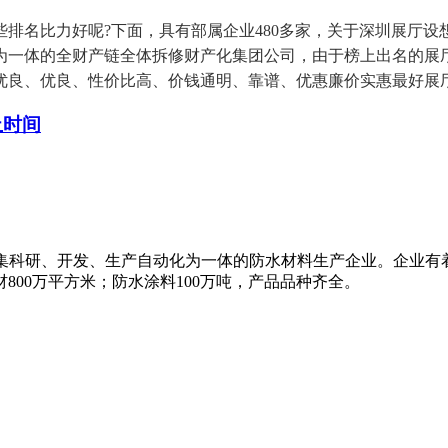
名比力好呢?下面，具有部属企业480多家，关于深圳展厅设
为一体的全财产链全体拆修财产化集团公司，由于榜上出名的展厅
优良、优良、性价比高、价钱通明、靠谱、优惠廉价实惠最好展
止时间
名的集科研、开发、生产自动化为一体的防水材料生产企业。企业
800万平方米；防水涂料100万吨，产品品种齐全。