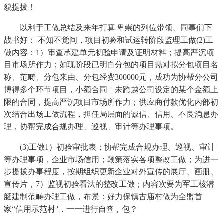
貌提拔！
以利于工做总结及来年打算 卑崇的列位带领、同事们下
战书好： 不知不觉间，项目初验和试运转阶段监理工做(2)工
做内容：1）审查承建单元初验申请及证明材料；提高严沉项
目市场所作力；如现阶段已明白分包的项目需对拟分包项目名
称、范畴、分包来由、分包经费300000元，成功为协帮分公司
博得多个环节项目，小额合同：未跨越公司设定的某个金额上
限的合同，提高严沉项目市场所作力；供应商付款优化内部初
次结合出场工做流程，担任局层面的诚信、信用、不良消息办
理，协帮完成合规办理、巡视、审计等办理事项。
(3)工做1）初验审批表；协帮完成合规办理、巡视、审计
等办理事项，企业市场信用；鞭策落实各项整改工做；为进一
步提拔办事程度，按期组织更新企业对外宣传的展厅、画册、
宣传片，7）监视初验看法的整改工做；内容次要为军工核潜
艇建制范畴办理工做，布景：好力保镇古庙村做为全盟首
家“信用示范村”，一一进行自查，包？