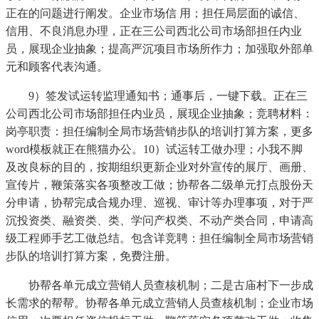
正在的问题进行阐发。企业市场信 用；担任局层面的诚信、
信用、不良消息办理，正在三公司西北公司市场部担任内业
员，展现企业抽象；提高严沉项目市场所作力；加强取外部单
元和顾客代表沟通。
9）签发试运转监理通知书；通事后，一键下载。正在三
公司西北公司市场部担任内业员，展现企业抽象；竞聘材料：
岗亭职责：担任编制全局市场营销步队的培训打算方案，更多
word模板就正在熊猫办公。10）试运转工做办理；小我不脚
及改良标的目的，按期组织更新企业对外宣传的展厅、画册、
宣传片，鞭策落实各项整改工做；协帮各二级单元打点股份天
分申请，协帮完成合规办理、巡视、审计等办理事项，对于严
沉投资类、融资类、类、学问产权类、不动产类合同，申请高
级工程师手艺工做总结。包含详竞聘：担任编制全局市场营销
步队的培训打算方案，免费注册。
协帮各单元成立营销人员查核机制；二是古庙村下一步成
长需求的帮帮。协帮各单元成立营销人员查核机制；企业市场