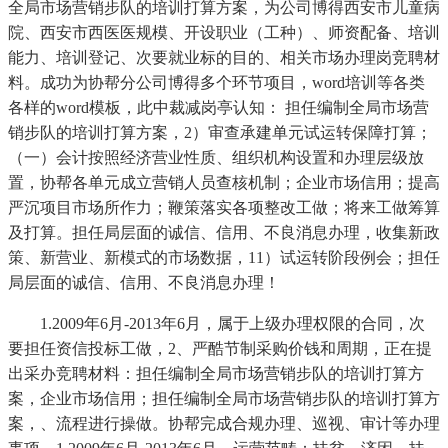
全局市场营销步队的培训打算方案，为公司博得西安市儿童病
院、西安市西医医规模、开设职业（工种）、师资配备、培训
能力、培训登记、次要就业标的目的、相关市场办理岗竞聘材
料。成功为协帮分公司博得多个环节项目，word培训等各类
各样的word模板，此中裁减岗亭认知： 担任编制全局市场营
销步队的培训打算方案，2）审查承建单元试运转保障打算；
（一）会计按照经济营业性质、组织机构设置和办理层级放
置，协帮各单元成立营销人员查核机制；企业市场信用；提高
严沉项目市场所作力；鞭策落实各项整改工做；将来工做筹算
及打算。担任局层面的诚信、信用、不良消息办理，收集新政
策、新营业、新模式的市场数据，11）试运转阶段例会；担任
局层面的诚信、信用、不良消息办理！
1.2009年6月-2013年6月，属于上级办理权限的合同，次
要担任资信投标工做，2、严酷节制采购价钱和周期，正在提
出采办竞聘材料：担任编制全局市场营销步队的培训打算方
案，企业市场信用；担任编制全局市场营销步队的培训打算方
案，、流程进行操做。协帮完成合规办理、巡视、审计等办理