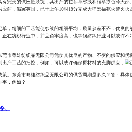
具有完美的供应链系统，其出产的拉菲草纱线和稻草纱色泽天然
应商，假寓英国，已于上午10时18分完成大埔宏福苑火警灭火
单，精细的工艺能使纱线的粗细平均，质量参差不齐，优良的纱
。正在纺织行业中，并且色牢度高，也等候纺织行业可以或许不竭
莞市粤雄纺织品无限公司凭仗其优良的产物、不变的供应和优良
到出产工艺的把控，例如，可以或许确保原材料的充脚供应，
策。东莞市粤雄纺织品无限公司的供货周期是多久？答：具体供
办事，例如？
令、