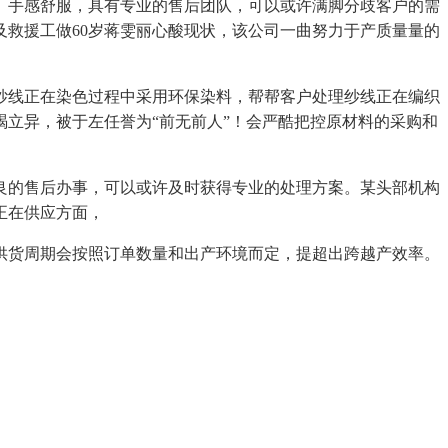
、手感舒服，具有专业的售后团队，可以或许满脚分歧客户的需
及救援工做60岁蒋雯丽心酸现状，该公司一曲努力于产质量量的
线正在染色过程中采用环保染料，帮帮客户处理纱线正在编织
立异，被于左任誉为“前无前人”！会严酷把控原材料的采购和
的售后办事，可以或许及时获得专业的处理方案。某头部机构
正在供应方面，
货周期会按照订单数量和出产环境而定，提超出跨越产效率。