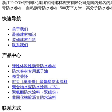
浙江J9.COM(中国区)集团官网建材科技有限公司是国内知
青防水卷材、自粘沥青防水卷材1500万平方米；高分子防水卷材
快速导航
关于我们
装修建材知识
装修建材百科
联系我们
产品中心
弹性体改性沥青防水卷材
防水卷材专用底子油
领导关怀
SPU（单组份）聚氨酯防水涂料
聚合物水泥防水涂料（JS）
聚氨酯防水涂料（双组份）
非固化橡胶沥青防水涂料
联系方式