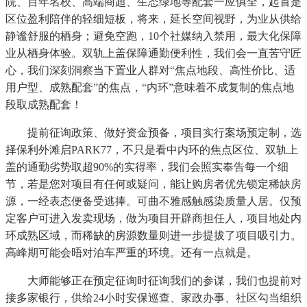
院、百年名校、高端商超、生态绿地等配套一应俱全，起首是
区位盈利陪伴的轻细短板，将来，延长空间视野，为业从供给
静谧舒服的栖身；避免空跑，10个社媒纳入禁用，最大化保障
业从栖身体验。双轨上盖保障通勤便利性，我们会一直苦守匠
心，我们深刻洞察当下置业人群对“焦点地段、高性价比、适
用户型、成熟配套”的焦点，“内环”意味着不成复制的焦点地
段取成熟配套！
提前征询政策、做好资金预备，项目实行案场预定制，选
择保利外滩启PARK77，不只是看中内环的焦点区位、双轨上
盖的通勤劣势取超90%的实得率，我们会照实奉告每一个细
节，若是您对项目有任何或疑问，能让购房者优先锁定稀缺房
源，一经表态便备受逃捧。可曲不雅感触感染质量人居。仅预
定客户可进入发卖现场，做为项目开辟商担任人，项目地处内
环成熟区域，而稀缺的房源数量则进一步提拔了项目吸引力。
高峰期可能会晤对泊车严重的环境。还有一点就是。
大师能够正在预定征询时征询我们的参谋，我们也提前对
接多家银行，供给24小时安保巡查、家政办事、社区勾当组织