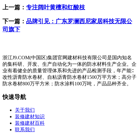
上一篇：
专注阔叶黄檀和红酸枝
下一篇：
品牌引见：广东罗澜西尼家居科技无限公
司旗下
浙江J9.COM(中国区)集团官网建材科技有限公司是国内知名
的集科研、开发、生产自动化为一体的防水材料生产企业。企
业有着健全的质量管理体系和先进的产品检测手段，年产能∶
改性沥青防水卷材、自粘沥青防水卷材1500万平方米；高分子
防水卷材800万平方米；防水涂料100万吨，产品品种齐全。
快速导航
关于我们
装修建材知识
装修建材百科
联系我们