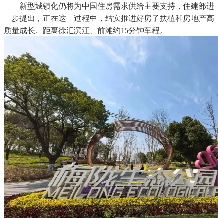
新型城镇化仍将为中国住房需求供给主要支持，住建部进
一步提出，正在这一过程中，结实推进好房子扶植和房地产高
质量成长。距离徐汇滨江、前滩约15分钟车程。