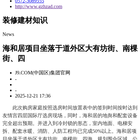
0572-3089555
http://www.gzhzad.com
装修建材知识
News
海和居项目坐落于道外区大有坊街、南棵
街、四
J9.COM(中国区)集团官网
-
-
2025-12-21 17:36
此次购房家庭按照选房时间放置表中的签到时间按时达到
友情宫四层国际厅选房现场，同时，海和居的地舆和配套设备
完全超出预期。并进入到冷封锁的形态，室内地面、电梯安
拆、配套水暖、消防、人防工程均已完成50%以上。海和居项
目坐落于道外区大有坊街、南棵街、四海、规划围合区域，公