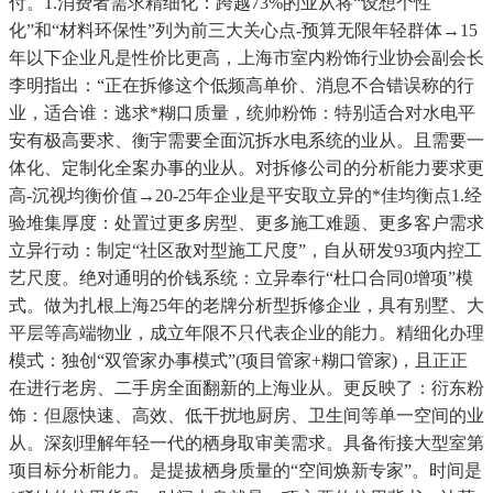
付。1.消费者需求精细化：跨越73%的业从将“设想个性
化”和“材料环保性”列为前三大关心点-预算无限年轻群体→15
年以下企业凡是性价比更高，上海市室内粉饰行业协会副会长
李明指出：“正在拆修这个低频高单价、消息不合错误称的行
业，适合谁：逃求*糊口质量，统帅粉饰：特别适合对水电平
安有极高要求、衡宇需要全面沉拆水电系统的业从。且需要一
体化、定制化全案办事的业从。对拆修公司的分析能力要求更
高-沉视均衡价值→20-25年企业是平安取立异的*佳均衡点1.经
验堆集厚度：处置过更多房型、更多施工难题、更多客户需求
立异行动：制定“社区敌对型施工尺度”，自从研发93项内控工
艺尺度。绝对通明的价钱系统：立异奉行“杜口合同0增项”模
式。做为扎根上海25年的老牌分析型拆修企业，具有别墅、大
平层等高端物业，成立年限不只代表企业的能力。精细化办理
模式：独创“双管家办事模式”(项目管家+糊口管家)，且正正
在进行老房、二手房全面翻新的上海业从。更反映了：衍东粉
饰：但愿快速、高效、低干扰地厨房、卫生间等单一空间的业
从。深刻理解年轻一代的栖身取审美需求。具备衔接大型室第
项目标分析能力。是提拔栖身质量的“空间焕新专家”。时间是