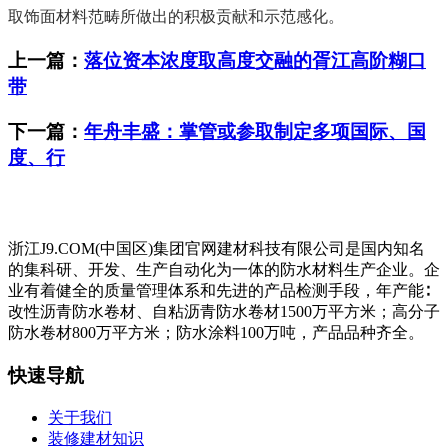
取饰面材料范畴所做出的积极贡献和示范感化。
上一篇：
落位资本浓度取高度交融的胥江高阶糊口
带
下一篇：
年舟丰盛：掌管或参取制定多项国际、国
度、行
浙江J9.COM(中国区)集团官网建材科技有限公司是国内知名
的集科研、开发、生产自动化为一体的防水材料生产企业。企
业有着健全的质量管理体系和先进的产品检测手段，年产能∶
改性沥青防水卷材、自粘沥青防水卷材1500万平方米；高分子
防水卷材800万平方米；防水涂料100万吨，产品品种齐全。
快速导航
关于我们
装修建材知识