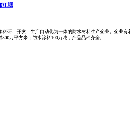
都江堰
名的集科研、开发、生产自动化为一体的防水材料生产企业。企业
800万平方米；防水涂料100万吨，产品品种齐全。