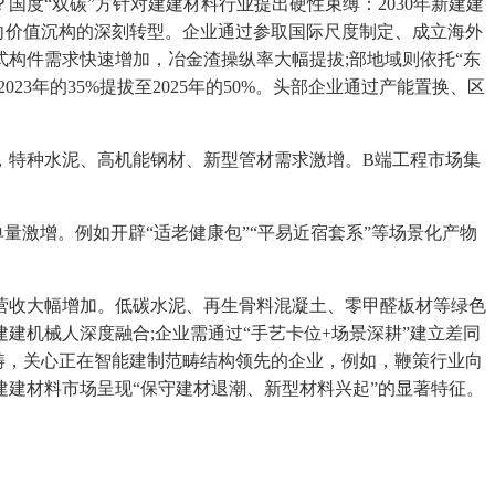
“双碳”方针对建建材料行业提出硬性束缚：2030年新建建
向价值沉构的深刻转型。企业通过参取国际尺度制定、成立海外
构件需求快速增加，冶金渣操纵率大幅提拔;部地域则依托“东
3年的35%提拔至2025年的50%。头部企业通过产能置换、区
特种水泥、高机能钢材、新型管材需求激增。B端工程市场集
激增。例如开辟“适老健康包”“平易近宿套系”等场景化产物
收大幅增加。低碳水泥、再生骨料混凝土、零甲醛板材等绿色
机械人深度融合;企业需通过“手艺卡位+场景深耕”建立差同
范畴，关心正在智能建制范畴结构领先的企业，例如，鞭策行业向
建材料市场呈现“保守建材退潮、新型材料兴起”的显著特征。