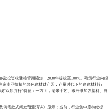
资收受接管期缩短，2030年提拔至100%。鞭策行业向绿
在东南亚扶植的绿色建材财产园，存量时代下的建建材料行
端呈现“双轨并行”特征：一方面，纳米手艺、碳纤维加强塑料、自
访及供需款式阐发预测演讲》显示：当前，行业集中度持续提