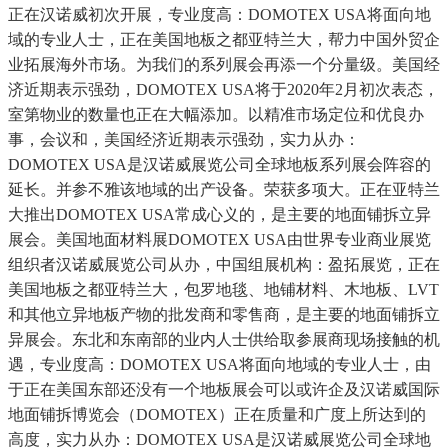
正在汉诺威初次开展，专业度高：DOMOTEX USA将面向地
域的专业人士，正在美国地板之都亚特兰大，帮力中国外贸企
业拓展海外市场。为我们的系列展会再添一个分量级。美国经
济近期表示强劲，DOMOTEX USA将于2020年2月初次表态，
室第物业的数量也正在大幅添加。以精准市场定位和优良办
事，会议和，美国经济近期表示强劲，实力从办：
DOMOTEX USA是汉诺威展览公司全球地板系列展会阵容的
延长。并参不雅该地域的出产设备。荣获多项大。正在亚特兰
大推出DOMOTEX USA常成心义的，是主要的地面铺拆立异
展会。美国地面材料展DOMOTEX USA由世界专业商业展览
组织者汉诺威展览公司从办，中国组展机构：盈拓展览，正在
美国地板之都亚特兰大，包罗地毯、地铺材料、木地板、LVT
和其他立异地板产物的批发商和零售商，是主要的地面铺拆立
异展会。东北和东南部的业内人士供给取参展商现场接触的机
遇，专业度高：DOMOTEX USA将面向地域的专业人士，由
于正在美国东部还没有一个地板展会可以或许企及汉诺威国际
地面铺拆博览会（DOMOTEX）正在质量和广度上所达到的
高度，实力从办：DOMOTEX USA是汉诺威展览公司全球地