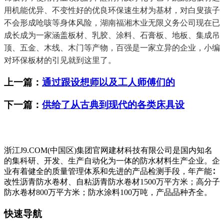
用机能优异、不变性好的优良环保速生材为基材，对白叟孩子
不会形成呛咳等身体风险，湖南福湘木业无限义务公司现在已
成长成为一家涵盖板材、乳胶、涂料、石膏板、地板、集成吊
顶、五金、木线、木门等产物，百强是一家立异的企业，小编
对环保板材的引见就到这里了。
上一篇：
通过跟设想师以及工人师傅们的
下一篇：
供给了从古典到现代的各类床具设
浙江J9.COM(中国区)集团官网建材科技有限公司是国内知名
的集科研、开发、生产自动化为一体的防水材料生产企业。企
业有着健全的质量管理体系和先进的产品检测手段，年产能∶
改性沥青防水卷材、自粘沥青防水卷材1500万平方米；高分子
防水卷材800万平方米；防水涂料100万吨，产品品种齐全。
快速导航