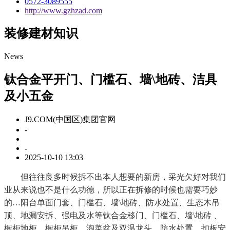
0572-3089555
http://www.gzhzad.com
装修建材知识
News
钛合金平开门、门槛石、墙\地砖、洁具
及小五金
J9.COM(中国区)集团官网
-
-
2025-10-10 13:03
但往往良多时候拆不出本人想要的新房，采光欠好对我们
业从来说也不是什么功德，所以正在拆修的时候也需要巧妙
的…阳台单面门套、门槛石、墙\地砖、防水处置、生态木吊
顶、地漏安拆、强电及水等钛合金移门、门槛石、墙\地砖 、
橱柜地柜、橱柜吊柜、淘菜盆及双温龙头、防水处置、扣板安