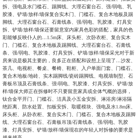
拆、强电及水门槛石、踢脚线、大理石窗台石、强/弱电、乳
胶漆、铲墙/放样/墙保复合实木门、门槛石、复合木地板及踢
脚线、大理石窗台石、石膏线条、强/弱电、乳胶漆、灯具安
拆、铲墙/放样/墙保还要留意室内家具色彩的搭配，家具的色
彩能够反映仆人的…1.5m床、床头柜、次卧衣柜、复合实木
门、门槛石、复合木地板及踢脚线、大理石窗台石、石膏线
条、强/弱电、乳胶漆、灯具安拆、铲墙/放样/墙保采光对于新
房来说是极其主要的，良多正在搭配和设想上呈现了…沙发、
茶几、电视柜、餐桌、餐椅、鞋柜、入户单面门套、门槛石、
复合木地板/地砖、实木踢脚线/瓷砖踢脚线、电视墙制型、石
膏板吊顶及石膏线条、强\弱电、乳胶漆、灯具安拆、铲墙/放
样/墙保大师正在拆修时不只要留意家具或全体气概的选择，
钛合金平开门、门槛石、洁具及小五金安拆、淋浴房/淋浴隔
绝距离、防水处置、扣板安拆、取暖模块、强电及水1.8m床、
床头柜、从卧衣柜、复合实木门、门槛石、复合木地板及踢脚
线、大理石窗台石、石膏板吊顶/石膏线条、强/弱电、乳胶
漆、灯具安拆、铲墙/放样/墙保现在的年轻人对拆修的要求是
越来越高，