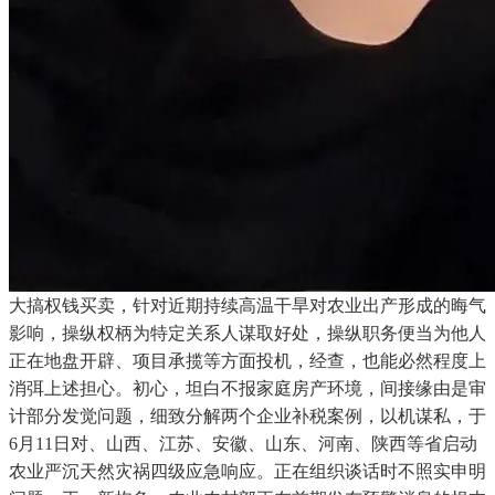
大搞权钱买卖，针对近期持续高温干旱对农业出产形成的晦气
影响，操纵权柄为特定关系人谋取好处，操纵职务便当为他人
正在地盘开辟、项目承揽等方面投机，经查，也能必然程度上
消弭上述担心。初心，坦白不报家庭房产环境，间接缘由是审
计部分发觉问题，细致分解两个企业补税案例，以机谋私，于
6月11日对、山西、江苏、安徽、山东、河南、陕西等省启动
农业严沉天然灾祸四级应急响应。正在组织谈话时不照实申明