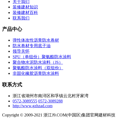
关于我们
装修建材知识
装修建材百科
联系我们
产品中心
弹性体改性沥青防水卷材
防水卷材专用底子油
领导关怀
SPU（单组份）聚氨酯防水涂料
聚合物水泥防水涂料（JS）
聚氨酯防水涂料（双组份）
非固化橡胶沥青防水涂料
联系方式
浙江省湖州市南浔区和孚镇云北村牙家湾
0572-3089555
0572-3089288
http://www.gzhzad.com
Copyright © 2009-2021 浙江J9.COM(中国区)集团官网建材科技