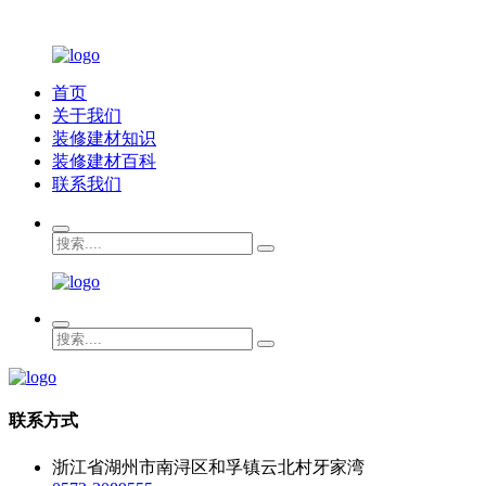
首页
关于我们
装修建材知识
装修建材百科
联系我们
联系方式
浙江省湖州市南浔区和孚镇云北村牙家湾