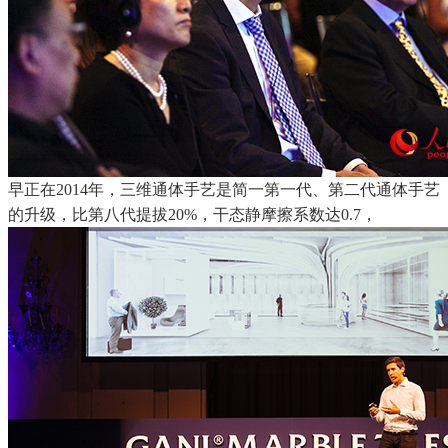
早正在2014年，三维通体手艺是简一第一代、第二代通体手艺
的升级，比第八代提拔20%，干态静摩擦系数达0.7，