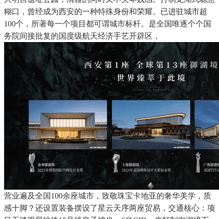
糊口，曾经成为西安的一种特殊身份和荣耀。已进驻城市超
100个，所著每一个项目都可谓城市标杆。是全国唯逐个个国
务院间接批复的国度级航天经济手艺开辟区，
营业遍及全国100余座城市，致敬珠宝卡地亚的奢华美学，质
感十脚？还设置装备摆设了星云天序两座贸易，交通核心：项