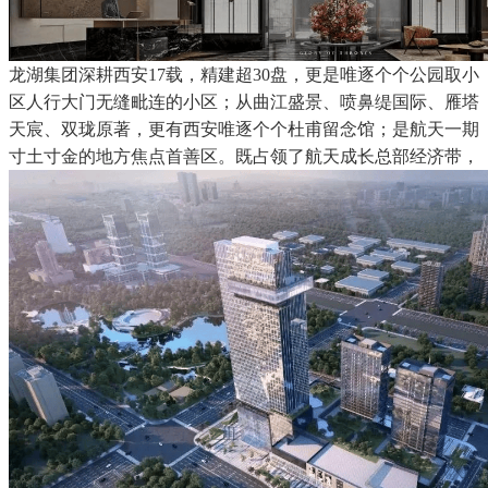
龙湖集团深耕西安17载，精建超30盘，更是唯逐个个公园取小
区人行大门无缝毗连的小区；从曲江盛景、喷鼻缇国际、雁塔
天宸、双珑原著，更有西安唯逐个个杜甫留念馆；是航天一期
寸土寸金的地方焦点首善区。既占领了航天成长总部经济带，