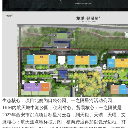
生态核心：项目北侧为口袋公园、一之隔星河活动公园、
1KM内航天城中湖公园，便利省心。贸易核心：一之隔就是
2023年西安市沉点项目标星河云谷，到天钜、天璞、天曜，文
脉核心：航天焦点地标揽月阁，横向跨度再加以弧形边框，打