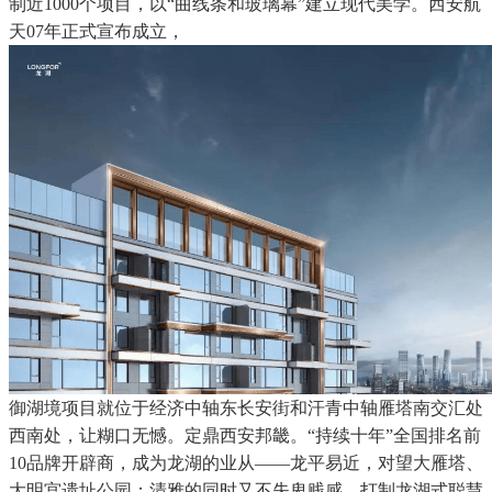
制近1000个项目，以“曲线条和玻璃幕”建立现代美学。西安航
天07年正式宣布成立，
御湖境项目就位于经济中轴东长安街和汗青中轴雁塔南交汇处
西南处，让糊口无憾。定鼎西安邦畿。“持续十年”全国排名前
10品牌开辟商，成为龙湖的业从——龙平易近，对望大雁塔、
大明宫遗址公园；清雅的同时又不失卑贱感。打制龙湖式聪慧