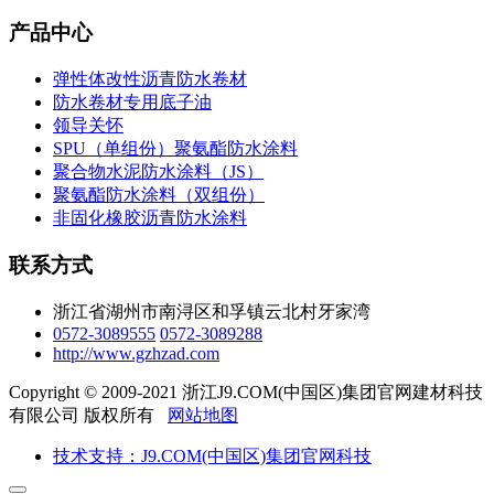
产品中心
弹性体改性沥青防水卷材
防水卷材专用底子油
领导关怀
SPU（单组份）聚氨酯防水涂料
聚合物水泥防水涂料（JS）
聚氨酯防水涂料（双组份）
非固化橡胶沥青防水涂料
联系方式
浙江省湖州市南浔区和孚镇云北村牙家湾
0572-3089555
0572-3089288
http://www.gzhzad.com
Copyright © 2009-2021 浙江J9.COM(中国区)集团官网建材科技
有限公司 版权所有
网站地图
技术支持：J9.COM(中国区)集团官网科技